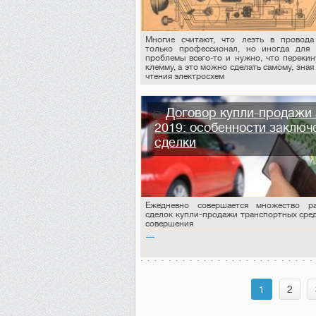
Многие считают, что лезть в провод
только профессионал, но иногда для
проблемы всего-то и нужно, что перекин
клемму, а это можно сделать самому, зна
чтения электросхем
Договор купли-продажи 
2019: особенности заключ
сделки
Ежедневно совершается множество ра
сделок купли-продажи транспортных сред
совершения
…
1
2