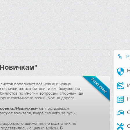
Р
"Новичкам"
Б
листов пополняют всё новые и новые
И
 новички-автолюбители, и им, безусловно,
билистов по многим вопросам, спорным, да
торые ежеминутно возникают на дороге.
Н
 советы/Новичкам»
мы постараемся
ресуют водителя, вчера севшего за руль.
 дорожного движения, но ведь в них не
О
 «подставились» с целью афёры. В