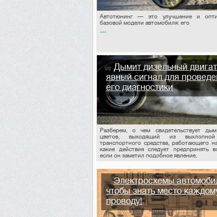
Мы всегда готовы прийти вам на п
Автотюнинг — это улучшение и опти
базовой модели автомобиля: его
…
Дымит дизельный двигат
явный сигнал для проведе
его диагностики
Разберем, о чем свидетельствует ды
цветов, выходящий из выхлопно
транспортного средства, работающего на
какие действия следует предпринять в
если он заметил подобное явление.
Электросхемы автомоби
чтобы знать место каждом
проводу!