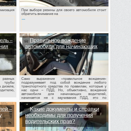
омощь. Спрашивайте!
мизация
При выборе резины для своего автомобиля стоит
обратить внимание на
…
ель –
Правильное вождение
ния
автомобиля для начинающих
м разных
Само выражение «правильное вождение»
й трубы
подразумевает под собой вождение любого
 дизеле,
транспортного средства по правилам, которые у
одителю,
нас одни – ПДД. Но, объективно, вождение
автомобиля для начинающих водителей,
начинается не с заучивания ПДД, это по
умолчанию, а с курсов вождения, а в дальнейшем с
самостоятельного вождения автомобиля.
лей –
Какие документы и справки
у
необходимы для получения
водительских прав?