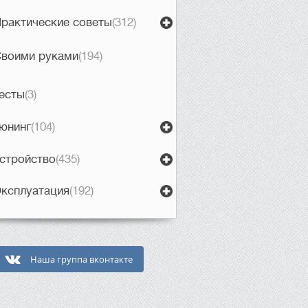
рактические советы
(312)
воими руками
(194)
есты
(3)
юнинг
(104)
стройство
(435)
ксплуатация
(192)
Наша группа вконтакте