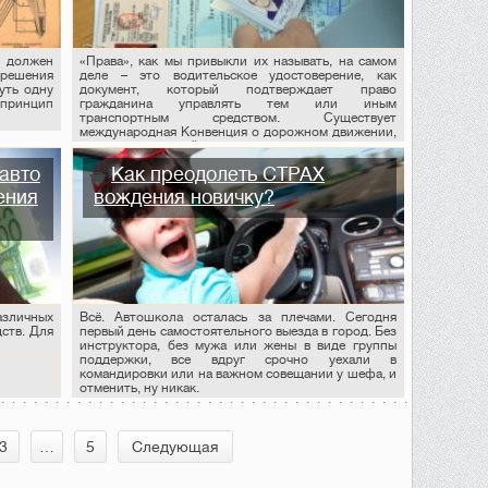
а должен
«Права», как мы привыкли их называть, на самом
 решения
деле – это водительское удостоверение, как
уть одну
документ, который подтверждает право
я принцип
гражданина управлять тем или иным
транспортным средством. Существует
международная Конвенция о дорожном движении,
согласно которой национальное водительское
удостоверение, выданное в странах, подписавших
авто
Как преодолеть СТРАХ
эту конвенцию, признаётся в странах-участницах.
ения
вождения новичку?
зличных
Всё. Автошкола осталась за плечами. Сегодня
ств. Для
первый день самостоятельного выезда в город. Без
инструктора, без мужа или жены в виде группы
поддержки, все вдруг срочно уехали в
командировки или на важном совещании у шефа, и
отменить, ну никак.
3
…
5
Следующая