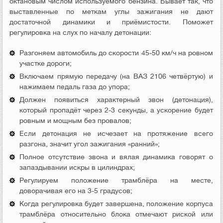
октановым числом используемого бензина. Бывает так, что
выставленные по меткам углы зажигания не дают
достаточной динамики и приёмистости. Поможет
регулировка на слух по началу детонации:
Разгоняем автомобиль до скорости 45-50 км/ч на ровном
участке дороги;
Включаем прямую передачу (на ВАЗ 2106 четвёртую) и
нажимаем педаль газа до упора;
Должен появиться характерный звон (детонация),
который пропадёт через 2-3 секунды, а ускорение будет
ровным и мощным без провалов;
Если детонация не исчезает на протяжение всего
разгона, значит угол зажигания «ранний»;
Полное отсутствие звона и вялая динамика говорят о
запаздывании искры в цилиндрах;
Регулируем положение трамблёра на месте,
доворачивая его на 3-5 градусов;
Когда регулировка будет завершена, положение корпуса
трамблёра относительно блока отмечают риской или