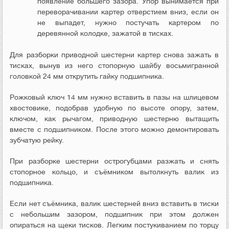
появление большего зазора. Упор вынимается при
переворачивании картер отверстием вниз, если он
не выпадет, нужно постучать картером по
деревянной колодке, зажатой в тисках.
Для разборки приводной шестерни картер снова зажать в
тисках, вынув из него стопорную шайбу восьмигранной
головкой 24 мм открутить гайку подшипника.
Рожковый ключ 14 мм нужно вставить в пазы на шлицевом
хвостовике, подобрав удобную по высоте опору, затем,
ключом, как рычагом, приводную шестерню вытащить
вместе с подшипником. После этого можно демонтировать
зубчатую рейку.
При разборке шестерни острогубцами разжать и снять
стопорное кольцо, и съёмником вытолкнуть валик из
подшипника.
Если нет съёмника, валик шестерней вниз вставить в тиски
с небольшим зазором, подшипник при этом должен
опираться на щеки тисков. Легким постукиванием по торцу