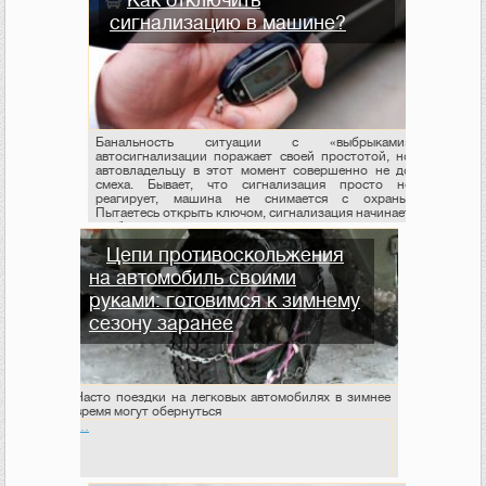
Как отключить
сигнализацию в машине?
Банальность ситуации с «выбрыками»
автосигнализации поражает своей простотой, но
автовладельцу в этот момент совершенно не до
смеха. Бывает, что сигнализация просто не
реагирует, машина не снимается с охраны.
Пытаетесь открыть ключом, сигнализация начинает
срабатывать.
Цепи противоскольжения
на автомобиль своими
руками: готовимся к зимнему
сезону заранее
Часто поездки на легковых автомобилях в зимнее
время могут обернуться
…