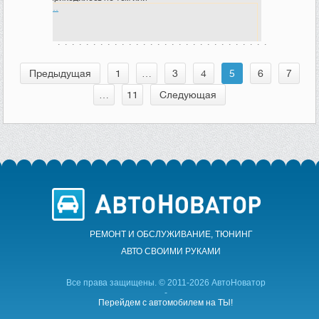
…
Предыдущая
1
…
3
4
5
6
7
…
11
Следующая
РЕМОНТ И ОБСЛУЖИВАНИЕ, ТЮНИНГ
АВТО CВОИМИ РУКАМИ
Все права защищены. © 2011-2026 АвтоНоватор
-
Перейдем с автомобилем на ТЫ!