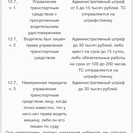
12.7,
Управление
Административный штраф
ч. 1
транспортным
от 5 до 15 тысяч рублей. ТС
средством с
отправляется на
просроченным
штрафстоянку.
водительским
удостоверением
12.7,
Водитель был лишён
Административный штраф
ч. 2
права управления
до 30 тысяч рублей, либо
транспортным
арест на срок до 15 суток,
средством
либо обязательные работы
на срок от 100 до 200 часов.
ТС отправляется на
штрафстоянку.
12.7,
Намеренная передача
Административный штраф
ч. 3
управления
до 30 тысяч рублей.
транспортным
средством лицу, когда
точно известно, что у
него нет права водить
машину, либо он его
лишен по суду
Суд категоричен, потому наказания избежать не удастся.