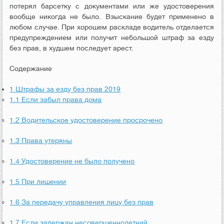
потерял барсетку с документами или же удостоверения
вообще никогда не было. Взыскание будет применено в
любом случае. При хорошем раскладе водитель отделается
предупреждением или получит небольшой штраф за езду
без прав, в худшем последует арест.
Содержание
1
Штрафы за езду без прав 2019
1.1
Если забыл права дома
1.2
Водительское удостоверение просрочено
1.3
Права утеряны
1.4
Удостоверение не было получено
1.5
При лишении
1.6
За передачу управления лицу без прав
1.7
Если задержан несовершеннолетний