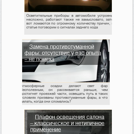
Осветительные приборы в автомобиле устроены
несложно, работают также не замысловато, зато
вот ломаются по огромному количеству причин, в
статье поговорим о сигналах заднего хода
Замена противотуманной
фары: отсутствие у вас опыта
– не помеха
Атмосферные осадки делают свет фар
бесполезным, он рассеивается раньше, чем
достигнет проезжей части, освещать путь в таких
условиях призваны противотуманные фары, а что
делать, когда они сломались?
Плафон освещения салона
– классическое и нетипичное
применение