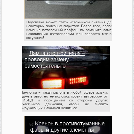
Подсветка может стать источником питания для
некоторых полезных гаджетов. Более того, слегка
изменив потолочный плафон, вы замените лампу
накаливания светодиодами или сделаете мягкое
затухание!
Лампа стоп-сигнала –
проводим замену
самостоятельно
Лампочка – такая мелочь в любой сфере жизни,
даже в авто, но ее поломка грозит выговором от
ГИБДД и порицанием со стороны других
участников движения, чтобы не гневить
окружающих, научимся менять ее.
Ксенон в противотуманные
фары и другие элементы