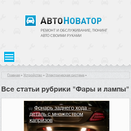
РЕМОНТ И ОБСЛУЖИВАНИЕ, ТЮНИНГ
АВТО CВОИМИ РУКАМИ
Главная
»
Устройство
»
Электрическая система
»
Все статьи рубрики "Фары и лампы"
Фонарь заднего хода –
деталь с множеством
капризов