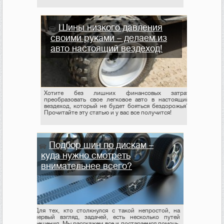
Шины низкого давления
своими руками – делаем из
авто настоящий вездеход!
Хотите без лишних финансовых затрат
преобразовать свое легковое авто в настоящий
вездеход, который не будет бояться бездорожья?
Прочитайте эту статью и у вас все получится!
Подбор шин по дискам –
куда нужно смотреть
внимательнее всего?
Для тех, кто столкнулся с такой непростой, на
первый взгляд, задачей, есть несколько путей
решения. Мы расскажем все и постараемся помочь,