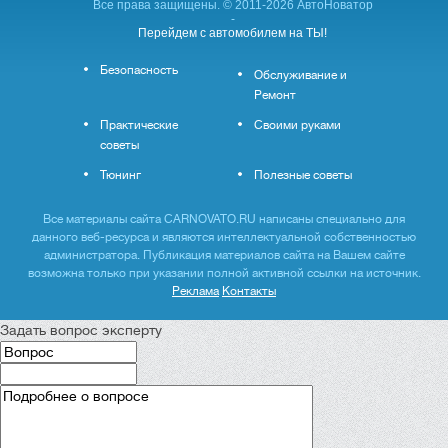
Все права защищены. © 2011-2026 АвтоНоватор
-
Перейдем с автомобилем на ТЫ!
Безопасность
Обслуживание и
Ремонт
Практические
Своими руками
советы
Тюнинг
Полезные советы
Все материалы сайта CARNOVATO.RU написаны специально для
данного веб-ресурса и являются интеллектуальной собственностью
администратора. Публикация материалов сайта на Вашем сайте
возможна только при указании полной активной ссылки на источник.
Реклама
Контакты
Задать вопрос эксперту