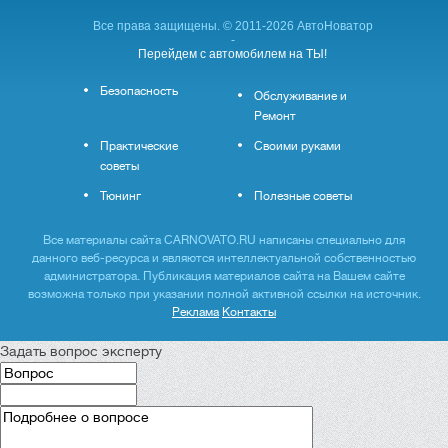
Все права защищены. © 2011-2026 АвтоНоватор
-
Перейдем с автомобилем на ТЫ!
Безопасность
Обслуживание и
Ремонт
Практические
Своими руками
советы
Тюнинг
Полезные советы
Все материалы сайта CARNOVATO.RU написаны специально для
данного веб-ресурса и являются интеллектуальной собственностью
администратора. Публикация материалов сайта на Вашем сайте
возможна только при указании полной активной ссылки на источник.
Реклама
Контакты
Задать вопрос эксперту