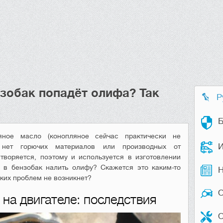
нзобак попадёт олифа? Так
Р
Б
ое масло (конопляное сейчас практически не
И
 нет горючих материалов или производных от
творяется, поэтому и используется в изготовлении
и в бензобак налить олифу? Скажется это каким-то
Н
аких проблем не возникнет?
на двигателе: последствия
О