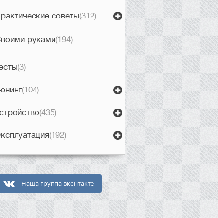
рактические советы
(312)
воими руками
(194)
есты
(3)
юнинг
(104)
стройство
(435)
ксплуатация
(192)
Наша группа вконтакте