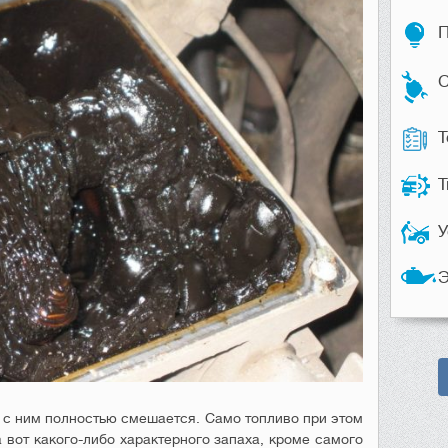
П
С
Т
Т
У
Э
а с ним полностью смешается. Само топливо при этом
 вот какого-либо характерного запаха, кроме самого