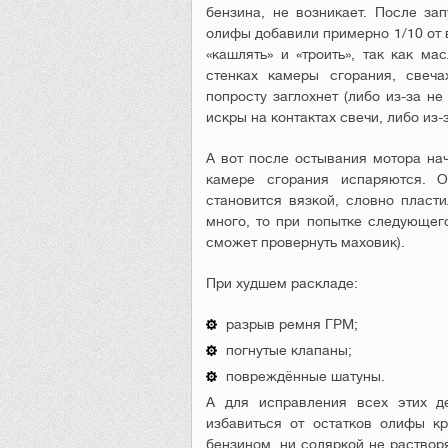
бензина, не возникает. После зап
олифы добавили примерно 1/10 от 
«кашлять» и «троить», так как ма
стенках камеры сгорания, свеча
попросту заглохнет (либо из-за не
искры на контактах свечи, либо из-
А вот после остывания мотора нач
камере сгорания испаряются. 
становится вязкой, словно пласти
много, то при попытке следующего
сможет провернуть маховик).
При худшем раскладе:
разрыв ремня ГРМ;
погнутые клапаны;
повреждённые шатуны.
А для исправления всех этих де
избавиться от остатков олифы к
бензином, ни соляркой не раствор