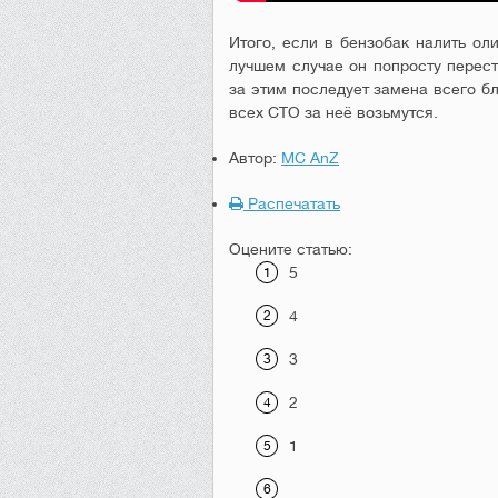
Итого, если в бензобак налить ол
лучшем случае он попросту перест
за этим последует замена всего бл
всех СТО за неё возьмутся.
Автор:
MC AnZ
Распечатать
Оцените статью:
5
4
3
2
1