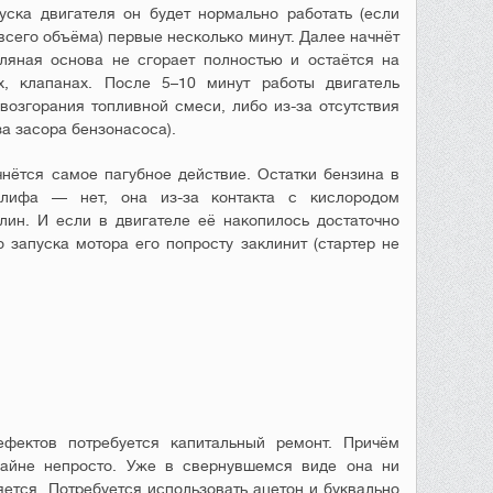
уска двигателя он будет нормально работать (если
всего объёма) первые несколько минут. Далее начнёт
сляная основа не сгорает полностью и остаётся на
х, клапанах. После 5–10 минут работы двигатель
 возгорания топливной смеси, либо из-за отсутствия
за засора бензонасоса).
нётся самое пагубное действие. Остатки бензина в
Олифа — нет, она из-за контакта с кислородом
лин. И если в двигателе её накопилось достаточно
 запуска мотора его попросту заклинит (стартер не
фектов потребуется капитальный ремонт. Причём
райне непросто. Уже в свернувшемся виде она ни
яется. Потребуется использовать ацетон и буквально