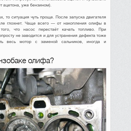
т ацетона, уже бензином).
х, то ситуация чуть проще. После запуска двигателя
сле глохнет. Чаще всего — от накопления олифы в
ого, что насос перестаёт качать топливо. При
просту не заводится и для устранения дефекта тоже
ать весь мотор с заменой сальников, иногда и
ензобаке олифа?