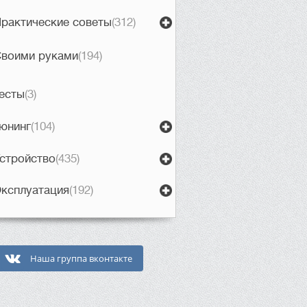
рактические советы
(312)
воими руками
(194)
есты
(3)
юнинг
(104)
стройство
(435)
ксплуатация
(192)
Наша группа вконтакте