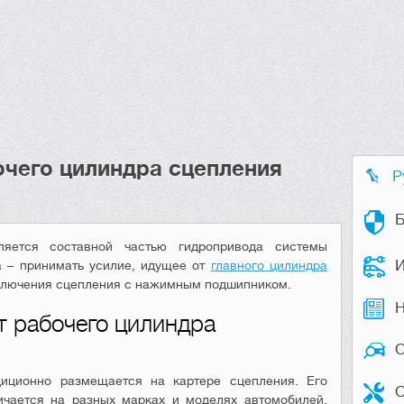
очего цилиндра сцепления
Р
Б
ляется составной частью гидропривода системы
И
а – принимать усилие, идущее от
главного цилиндра
ключения сцепления с нажимным подшипником.
Н
т рабочего цилиндра
иционно размещается на картере сцепления. Его
О
ичается на разных марках и моделях автомобилей,