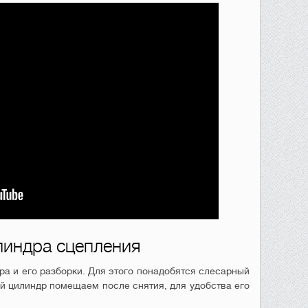
линдра сцепления
ра и его разборки. Для этого понадобятся слесарный
ий цилиндр помещаем после снятия, для удобства его