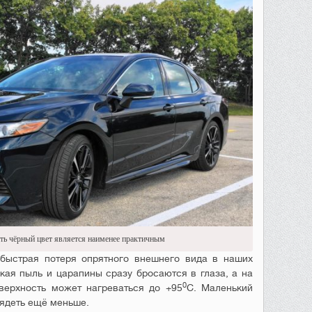
ть чёрный цвет является наименее практичным
 быстрая потеря опрятного внешнего вида в наших
кая пыль и царапины сразу бросаются в глаза, а на
0
верхность может нагреваться до +95
С. Маленький
лядеть ещё меньше.