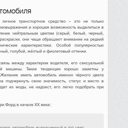
втомобиля
 личное транспортное средство – это не только
самовыражения и хорошая возможность выделиться в
тение нейтральным цветам (серый, белый, черный,
раскраски, они чаще обращают внимание на редкий
ические характеристики. Особой популярностью
ный, голубой, жёлтый и фиолетовый оттенки.
вязь между характером водителя, его сексуальной
кой машины. Такие тенденции хорошо заметны у
 Желание иметь автомобиль именно чёрного цвета
а подчеркнуть свою значимость, статус и место в
дет из моды, не надоест, его легко подобрать при
ри Форд в начале XX века:
учить автомобиль выкрашенный в тот цвет,