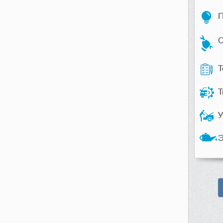
П
С
Т
Т
У
Э