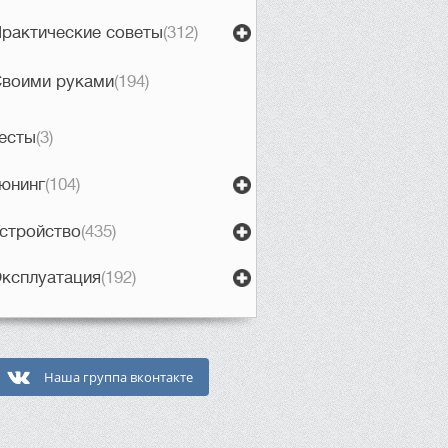
рактические советы
(312)
воими руками
(194)
есты
(3)
юнинг
(104)
стройство
(435)
ксплуатация
(192)
Наша группа вконтакте