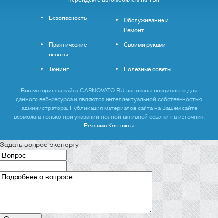
Безопасность
Обслуживание и
Ремонт
Практические
Своими руками
советы
Тюнинг
Полезные советы
Все материалы сайта CARNOVATO.RU написаны специально для
данного веб-ресурса и являются интеллектуальной собственностью
администратора. Публикация материалов сайта на Вашем сайте
возможна только при указании полной активной ссылки на источник.
Реклама
Контакты
Задать вопрос эксперту