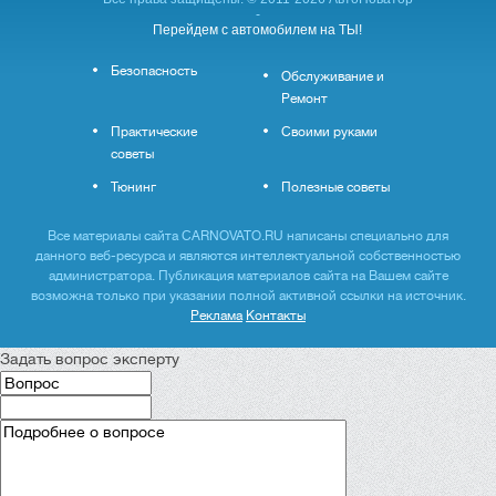
-
Перейдем с автомобилем на ТЫ!
Безопасность
Обслуживание и
Ремонт
Практические
Своими руками
советы
Тюнинг
Полезные советы
Все материалы сайта CARNOVATO.RU написаны специально для
данного веб-ресурса и являются интеллектуальной собственностью
администратора. Публикация материалов сайта на Вашем сайте
возможна только при указании полной активной ссылки на источник.
Реклама
Контакты
Задать вопрос эксперту