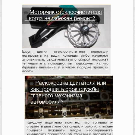
Моторчик стеклоочистителя
– когда неизбежен ремонт?
Вдруг щетки стеклоочистителя перестали
реагировать на ваши команды, либо начинают
капризничать, свидетельствуя о скорой поломке?
Не медлите с помощью, мы подскажем, на что
обращать внимание, и в каком порядке провести
работы.
Раскоксовка двигателя или
как продлить срок службы
главного механизма
автомобиля?
Каждому водителю понятно, что топливо не
сгорает в двигателе без следа, и рано или поздно
придется пожинать плоды несовершенства
химических процессов, об этом мы и расскажем в