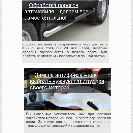
Обработка порогов
автомобиля – делаем все
самостоятельно!
Толщина металла в современном корпусе авто
меньше, чем хотя бы 20 лет назад, поэтому
коррозия превращается в лютого врага. Как
ослабить ее хватку, мы поделимся в данной статье.
Замена антифриза – как
выбрать нужную палитру для
своего мотора?
Вы наверняка удивляетесь, как при сложном
устройстве мотора из него не валит пар через все
щели. За такую роскошь отвечает антифриз, но
только если он хороший и правильно залит.