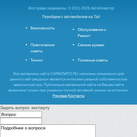
Все права защищены. © 2011-2026 АвтоНоватор
-
Перейдем с автомобилем на ТЫ!
Безопасность
Обслуживание и
Ремонт
Практические
Своими руками
советы
Тюнинг
Полезные советы
Все материалы сайта CARNOVATO.RU написаны специально для
данного веб-ресурса и являются интеллектуальной собственностью
администратора. Публикация материалов сайта на Вашем сайте
возможна только при указании полной активной ссылки на источник.
Реклама
Контакты
Задать вопрос эксперту