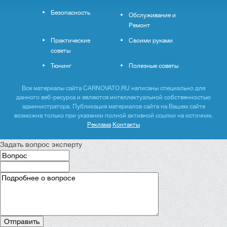
Безопасность
Обслуживание и
Ремонт
Практические
Своими руками
советы
Тюнинг
Полезные советы
Все материалы сайта CARNOVATO.RU написаны специально для
данного веб-ресурса и являются интеллектуальной собственностью
администратора. Публикация материалов сайта на Вашем сайте
возможна только при указании полной активной ссылки на источник.
Реклама
Контакты
Задать вопрос эксперту