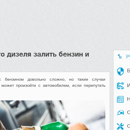
о дизеля залить бензин и
Р
Б
 с бензином довольно сложно, но такие случаи
И
 может произойти с автомобилем, если перепутать
Н
О