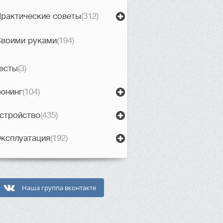
рактические советы
(312)
воими руками
(194)
есты
(3)
юнинг
(104)
стройство
(435)
ксплуатация
(192)
Наша группа вконтакте