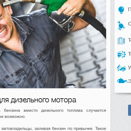
П
С
Т
Т
У
Э
для дизельного мотора
ь бензина вместо дизельного топлива случается
не возможно.
автовладельцы, заливая бензин по привычке. Такое