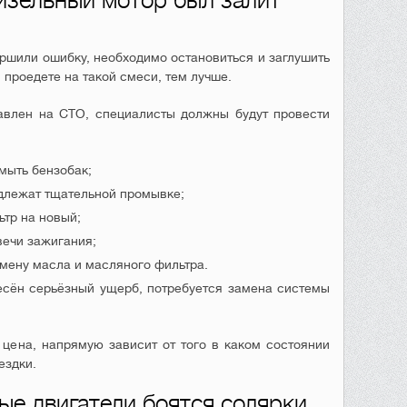
дизельный мотор был залит
ершили ошибку, необходимо остановиться и заглушить
проедете на такой смеси, тем лучше.
авлен на СТО, специалисты должны будут провести
мыть бензобак;
длежат тщательной промывке;
ьтр на новый;
вечи зажигания;
мену масла и масляного фильтра.
есён серьёзный ущерб, потребуется замена системы
 цена, напрямую зависит от того в каком состоянии
ездки.
ые двигатели боятся солярки