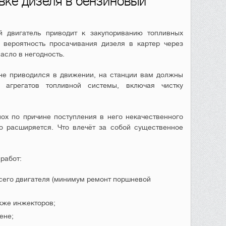
вке дизеля в бензиновый
 двигатель приводит к закупориванию топливных
 вероятность просачивания дизеля в картер через
асло в негодность.
не приводился в движении, на станции вам должны
 агрегатов топливной системы, включая чистку
лох по причине поступления в него некачественного
но расширяется. Что влечёт за собой существенное
работ:
сего двигателя (минимум ремонт поршневой
кже инжекторов;
ене;