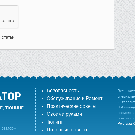
 статьи
Безопасность
Все мат
специаль
Обслуживание и Ремонт
интеллек
Практические советы
Публика
Е, ТЮНИНГ
возможна
Своими руками
ссылки на
Тюнинг
Реклама
К
Новатор -
Полезные советы