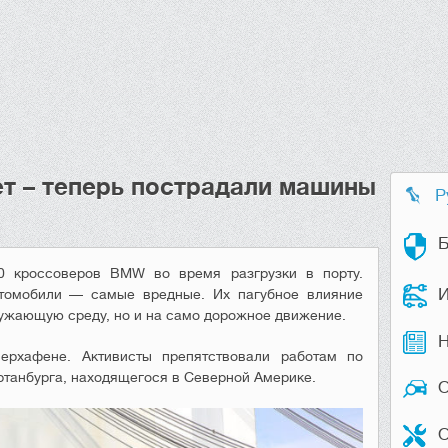
ет – теперь пострадали машины
Р
Б
0 кроссоверов BMW во время разгрузки в порту.
И
втомобили — самые вредные. Их пагубное влияние
ружающую среду, но и на само дорожное движение.
Н
ерхафене. Активисты препятствовали работам по
танбурга, находящегося в Северной Америке.
О