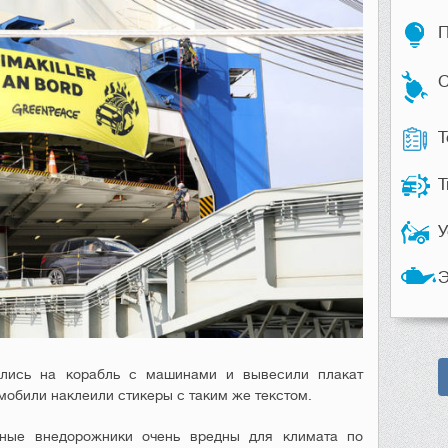
П
С
Т
Т
У
Э
ались на корабль с машинами и вывесили плакат
мобили наклеили стикеры с таким же текстом.
нные внедорожники очень вредны для климата по