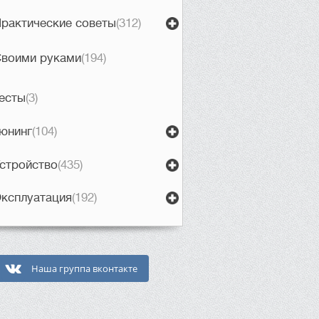
рактические советы
(312)
воими руками
(194)
есты
(3)
юнинг
(104)
стройство
(435)
ксплуатация
(192)
Наша группа вконтакте