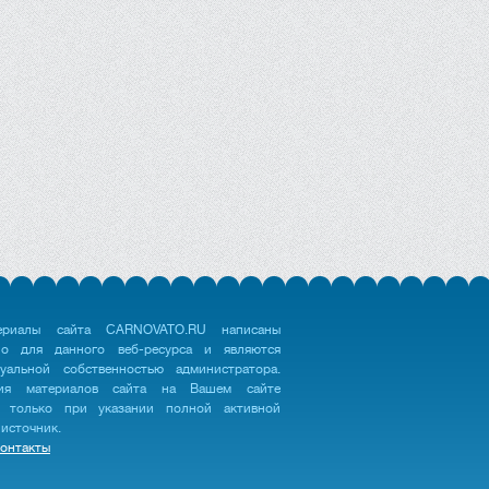
ериалы сайта CARNOVATO.RU написаны
но для данного веб-ресурса и являются
туальной собственностью администратора.
ция материалов сайта на Вашем сайте
 только при указании полной активной
 источник.
онтакты