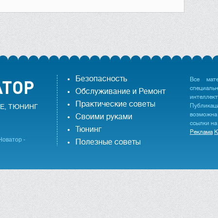
Безопасность
Все мат
специаль
Обслуживание и Ремонт
интеллек
Практические советы
Публика
Е, ТЮНИНГ
возможна
Своими руками
ссылки на
Тюнинг
Реклама
К
Новатор -
Полезные советы