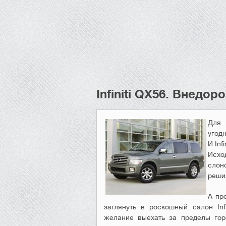
Infiniti QX56. Внедо
Для 
угод
И Inf
Исход
слон
реши
А пр
заглянуть в роскошный салон Inf
желание выехать за пределы гор