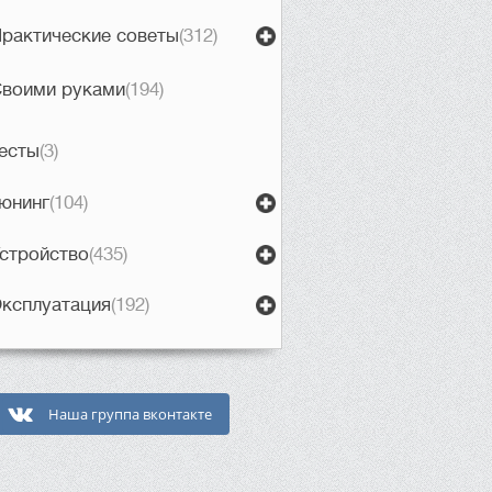
рактические советы
(312)
воими руками
(194)
есты
(3)
юнинг
(104)
стройство
(435)
ксплуатация
(192)
Наша группа вконтакте