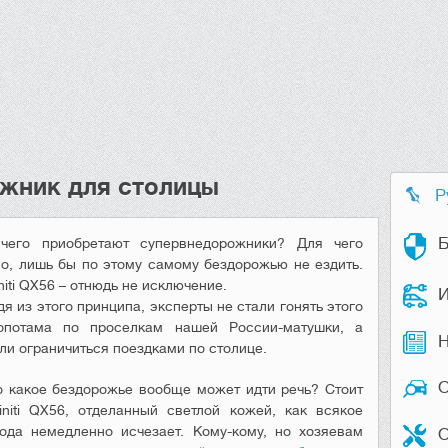
рожник для столицы
Р
Б
чего приобретают супервнедорожники? Для чего
но, лишь бы по этому самому бездорожью не ездить.
initi QX56 – отнюдь не исключение.
И
я из этого принципа, эксперты не стали гонять этого
опотама по проселкам нашей России-матушки, а
Н
ли ограничиться поездками по столице.
о какое бездорожье вообще может идти речь? Стоит
initi QX56, отделанный светлой кожей, как всякое
ода немедленно исчезает. Кому-кому, но хозяевам
О