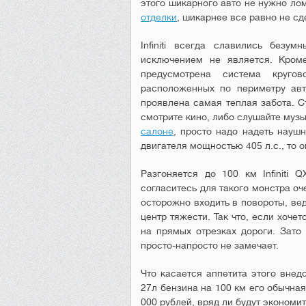
этого шикарного авто не нужно лом
отделки
, шикарнее все равно не сд
Infiniti всегда славились безу
исключением не является. Кром
предусмотрена система кругов
расположенных по периметру авт
проявлена самая теплая забота. С
смотрите кино, либо слушайте музык
салоне
, просто надо надеть наушн
двигателя мощностью 405 л.с., то 
Разгоняется до 100 км Infiniti Q
согласитесь для такого монстра оч
осторожно входить в повороты, ве
центр тяжести. Так что, если хочет
на прямых отрезках дороги. Зато 
просто-напросто не замечает.
Что касается аппетита этого внедо
27л бензина на 100 км его обычная 
000 рублей, вряд ли будут экономит