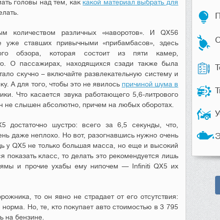
ать головы над тем, как
какой материал выбрать для
елать.
П
мным количеством различных «наворотов». И QX56
С
е уже ставших привычными «прибамбасов», здесь
ого обзора, которая состоит из пяти камер,
о. О пассажирах, находящихся сзади также была
Т
тало скучно – включайте развлекательную систему и
у. А для того, чтобы это не явилось
причиной шума в
Т
ики. Что касается звука работающего 5,6-литрового
он не слышен абсолютно, причем на любых оборотах.
У
X5 достаточно шустро: всего за 6,5 секунды, что,
ень даже неплохо. Но вот, разогнавшись нужно очень
Э
дь у QX5 не только большая масса, но еще и высокий
ся показать класс, то делать это рекомендуется лишь
ямы и прочие ухабы ему нипочем — Infiniti QX5 их
рожника, то он явно не страдает от его отсутствия:
норма. Но, те, кто покупает авто стоимостью в 3 795
ь на бензине.