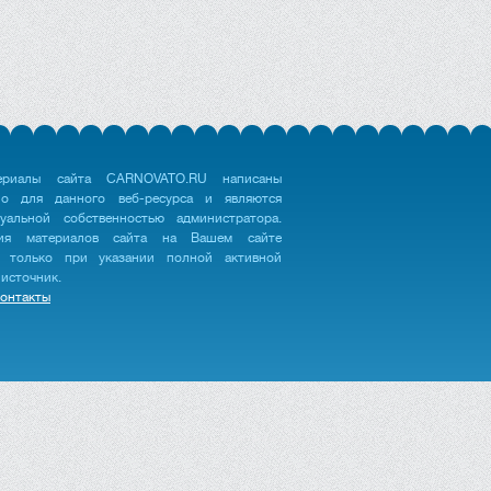
ериалы сайта CARNOVATO.RU написаны
но для данного веб-ресурса и являются
туальной собственностью администратора.
ция материалов сайта на Вашем сайте
 только при указании полной активной
 источник.
онтакты