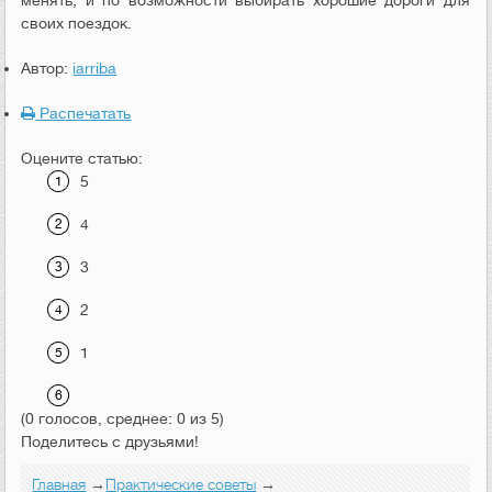
своих поездок.
Автор:
iarriba
Распечатать
Оцените статью:
5
4
3
2
1
(0 голосов, среднее: 0 из 5)
Поделитесь с друзьями!
Главная
→
Практические советы
→