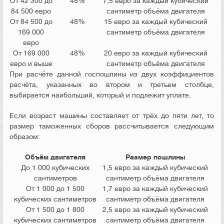
От 42 300 до
48%
7,5 евро за каждый кубический
84 500 евро
сантиметр объёма двигателя
От 84 500 до
48%
15 евро за каждый кубический
169 000
сантиметр объёма двигателя
евро
От 169 000
48%
20 евро за каждый кубический
евро и выше
сантиметр объёма двигателя
При расчёте данной госпошлины из двух коэффициентов
расчёта, указанных во втором и третьем столбце,
выбирается наибольший, который и подлежит уплате.
Если возраст машины составляет от трёх до пяти лет, то
размер таможенных сборов рассчитывается следующим
образом:
Объём двигателя
Размер пошлины
До 1 000 кубических
1,5 евро за каждый кубический
сантиметров
сантиметр объёма двигателя
От 1 000 до 1 500
1,7 евро за каждый кубический
кубических сантиметров
сантиметр объёма двигателя
От 1 500 до 1 800
2,5 евро за каждый кубический
кубических сантиметров
сантиметр объёма двигателя