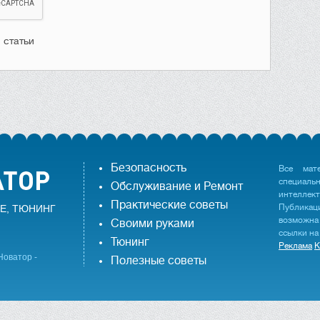
 статьи
Безопасность
Все мат
специаль
Обслуживание и Ремонт
интеллек
Практические советы
Публика
Е, ТЮНИНГ
возможна
Своими руками
ссылки на
Тюнинг
Реклама
К
Новатор -
Полезные советы