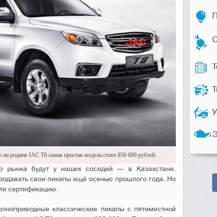
П
С
Т
Т
У
Э
 на родине JAC T6 самая простая модель стоит 850 000 рублей.
о рынка будут у наших соседей — в Казахстане.
продавать свои пикапы ещё осенью прошлого года. Но
ти сертификацию.
олноприводные классические пикапы с пятиместной