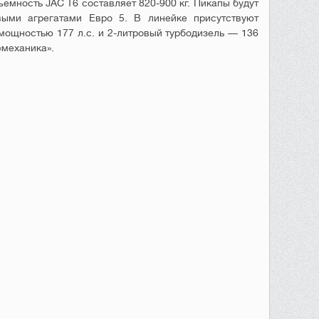
ёмность JAC T6 составляет 820-900 кг. Пикапы будут
выми агрегатами Евро 5. В линейке присутствуют
мощностью 177 л.с. и 2-литровый турбодизель — 136
«механика».