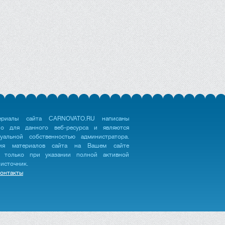
ериалы сайта CARNOVATO.RU написаны
но для данного веб-ресурса и являются
туальной собственностью администратора.
ция материалов сайта на Вашем сайте
 только при указании полной активной
 источник.
онтакты