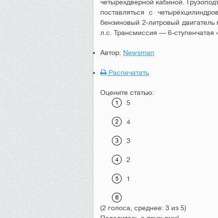
четырёхдверной кабиной. Грузоподъ
поставляться с четырёхцилиндро
бензиновый 2-литровый двигатель 
л.с. Трансмиссия — 6-ступенчатая 
Автор:
Newsman
Распечатать
Оцените статью:
5
4
3
2
1
(2 голоса, среднее: 3 из 5)
Поделитесь с друзьями!