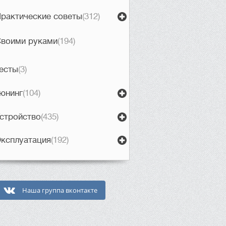
рактические советы
(312)
воими руками
(194)
есты
(3)
юнинг
(104)
стройство
(435)
ксплуатация
(192)
Наша группа вконтакте