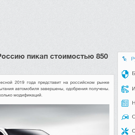
Россию пикап стоимостью 850
Р
Б
весной 2019 года представит на российском рынке
И
ытания автомобиля завершены, одобрения получены.
колько модификаций.
Н
О