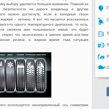
ому выбору уделяется большое внимание. Главной их
П
е безопасности на дороге владельцу и другим
того можно достигнуть, если в холодный сезон
 жаркий – летнюю. А вот что касается всесезонных
С
кого-то одного температурного диапазона, то есть,
не сможете ими пользоваться зимой, это будет
Т
 секрет, что «всесезонка» в зимнее время все-таки
ванная резина, в жаркое время года ситуация
Т
У
Э
его используется ненаправленный, ось симметрии