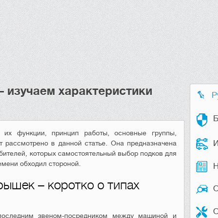
– изучаем характеристики
Р
Б
 их функции, принцип работы, основные группы,
И
т рассмотрено в данной статье. Она предназначена
бителей, которых самостоятельный выбор подков для
емени обходил стороной.
Н
ышек – коротко о типах
О
последним звеном-посредником между машиной и