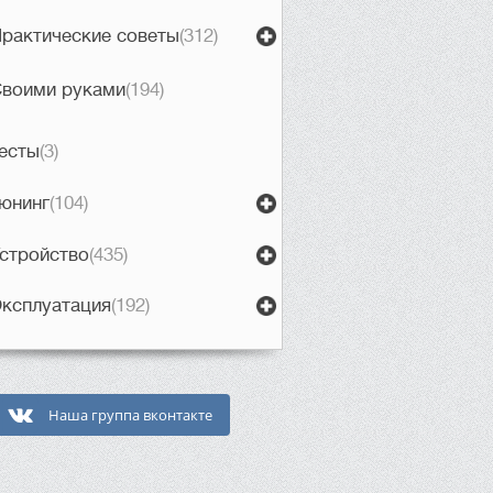
рактические советы
(312)
воими руками
(194)
есты
(3)
юнинг
(104)
стройство
(435)
ксплуатация
(192)
Наша группа вконтакте