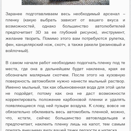
Заранее подготавливаем весь необходимый арсенал –
пленку (какую выбрать зависит от вашего вкуса и
возможностей, однако большинство автолюбителей
предпочитает 3D за ее глубокий рисунок), инструмент,
желание творить. Помимо этого вам потребуются рулетка,
фен, канцелярский нож, скотч, а также ракели (резиновый и
войлочный).
В самом начале работ необходимо подогнать пленку под те
места, где она в дальнейшем будет наклеена, края ее
обозначьте малярным скотчем. После этого на кузовную
поверхность автомобиля нужно нанести мыльный раствор.
Именно мыльный, так как обыкновенная вода для этой цели
не подойдет, потому как она не даст возможности
корректировать положение карбоновой пленки и удалять
появляющиеся под ней пузыри воздуха. К слову, вовсе не
обязательно обклеивать весь автомобиль пленкой, можно,
что, кстати, сейчас большинство автовладельцев и
предпочитает, наклеить пленку лишь на капот, тем самым
придать внешнему виду вашей тачки дерзости и натиска.