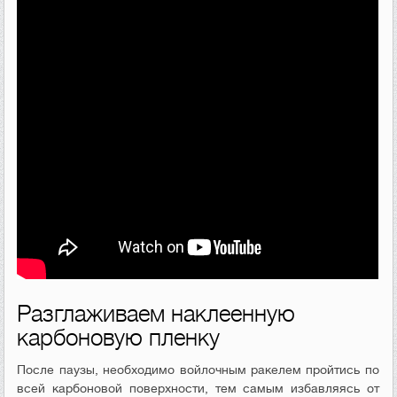
Разглаживаем наклеенную
карбоновую пленку
После паузы, необходимо войлочным ракелем пройтись по
всей карбоновой поверхности, тем самым избавляясь от