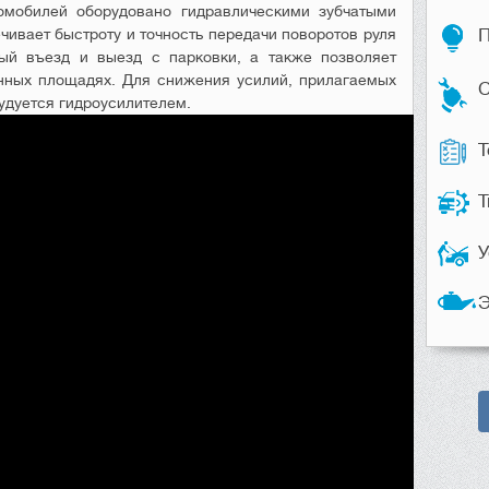
омобилей оборудовано гидравлическими зубчатыми
чивает быстроту и точность передачи поворотов руля
П
ный въезд и выезд с парковки, а также позволяет
нных площадях. Для снижения усилий, прилагаемых
С
удуется гидроусилителем.
Т
Т
У
Э