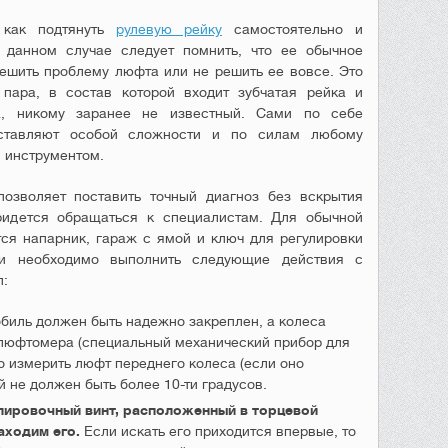
 как подтянуть
рулевую рейку
самостоятельно и
В данном случае следует помнить, что ее обычное
ешить проблему люфта или не решить ее вовсе. Это
пара, в состав которой входит зубчатая рейка и
а, никому заранее не известный. Сами по себе
дставляют особой сложности и по силам любому
 инструментом.
позволяет поставить точный диагноз без вскрытия
ридется обращаться к специалистам. Для обычной
ся напарник, гараж с ямой и ключ для регулировки
ки необходимо выполнить следующие действия с
л:
биль должен быть надежно закреплен, а колеса
люфтомера (специальный механический прибор для
о измерить люфт переднего колеса (если оно
й не должен быть более 10-ти градусов.
лировочный винт, расположенный в торцевой
аходим его.
Если искать его приходится впервые, то