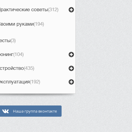
рактические советы
(312)
воими руками
(194)
есты
(3)
юнинг
(104)
стройство
(435)
ксплуатация
(192)
Наша группа вконтакте