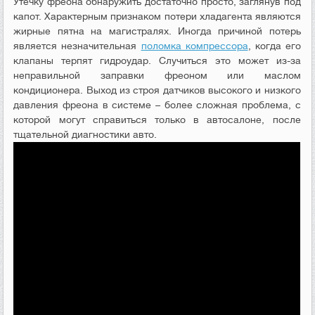
Утечку фреона обнаружить достаточно просто, заглянув под
капот. Характерным признаком потери хладагента являются
жирные пятна на магистралях. Иногда причиной потерь
является незначительная
поломка компрессора
, когда его
клапаны терпят гидроудар. Случиться это может из-за
неправильной заправки фреоном или маслом
кондиционера. Выход из строя датчиков высокого и низкого
давления фреона в системе – более сложная проблема, с
которой могут справиться только в автосалоне, после
тщательной диагностики авто.