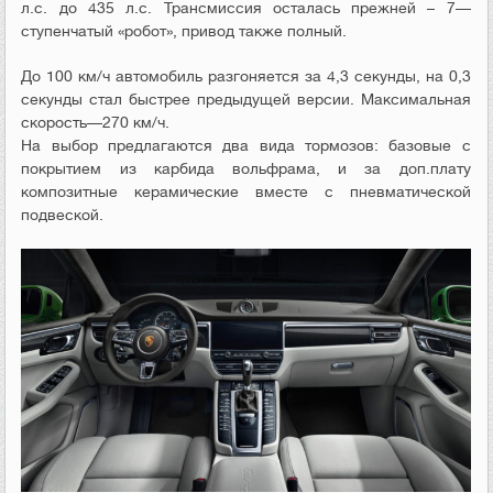
л
.
с
.
до
435
л
.
с
.
Трансмиссия
осталась
прежней
–
7
—
ступенчатый
«робот»,
привод
также
полный
.
До
100
км
/
ч
автомобиль
разгоняется
за
4
,
3
секунды
,
на
0
,
3
секунды
стал
быстрее
предыдущей
версии
.
Максимальная
скорость
—
270
км
/
ч
.
На
выбор
предлагаются
два
вида
тормозов
:
базовые
с
покрытием
из
карбида
вольфрама
,
и
за
доп
.
плату
композитные
керамические
вместе
с
пневматической
подвеской
.