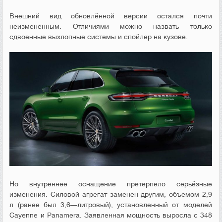
Внешний
вид
обновлённой
версии
остался
почти
неизменённым
.
Отличиями
можно
назвать
только
сдвоенные
выхлопные
системы
и
спойлер
на
кузове
.
Но
внутреннее
оснащение
претерпело
серьёзные
изменения
.
Силовой
агрегат
заменён
другим
,
объёмом
2
,
9
л
(
ранее
был
3
,
6
—
литровый
),
установленный
от
моделей
Cayenne
и
Panamera
.
Заявленная
мощность
выросла
с
348