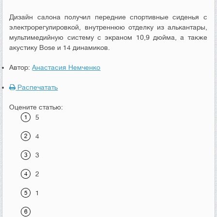
Дизайн
салона
получил
передние
спортивные
сиденья
с
электрорегулировкой
,
внутреннюю
отделку
из
алькантары
,
мультимедийную
систему
с
экраном
10
,
9
дюйма
,
а
также
акустику
Bose
и
14
динамиков
.
Автор:
Анастасия Немченко
Распечатать
Оцените статью:
5
4
3
2
1