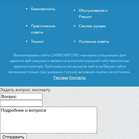
Безопасность
Обслуживание и
Ремонт
Практические
Своими руками
советы
Тюнинг
Полезные советы
Все материалы сайта CARNOVATO.RU написаны специально для
данного веб-ресурса и являются интеллектуальной собственностью
администратора. Публикация материалов сайта на Вашем сайте
возможна только при указании полной активной ссылки на источник.
Реклама
Контакты
Задать вопрос эксперту