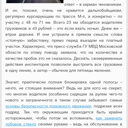
ответ – в карман чиновникам.
И он, похоже, очень не нравится дальнобойщикам,
регулярно курсирующим по трассе М-4, а конкретно – по
участку с 48 по 71 км. Всего 23 км обходятся водителям
грузовиков в 40 рублей – это если ехать ночью. Днем же –
втрое дороже. И они устроили в прямом смысле слова
«стоячую» забастовку, прямо перед въездом на платный
участок. Характерно, что пресс-служба ГУ МВД Московской
области по этому поводу заявила, что на количестве и
качестве пробок это не сказалось. Дескать, своевременные
действия инспекторов позволили выстроить все грузовики
в одну линию, а затор – обычное для пятницы явление.
Значит, практически полная блокировка одной полосы –
нечто, не стоящее внимания? Ведь ни для кого не секрет,
что многие водители (особенно сидящие за рулем чего-то
нового и заграничного) в таком случае забывают самые
основы безопасности дорожного движения
, подрезая всех
подряд. Так что окружающим приходится быть крайне
осторожными, чтобы потом не вспоминать,
как заменить
лобовое стекло
своими руками – ведь на обслуживание в