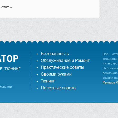
 статьи
Безопасность
Все мат
специаль
Обслуживание и Ремонт
интеллек
Практические советы
Публика
Е, ТЮНИНГ
возможна
Своими руками
ссылки на
Тюнинг
Реклама
К
Новатор -
Полезные советы