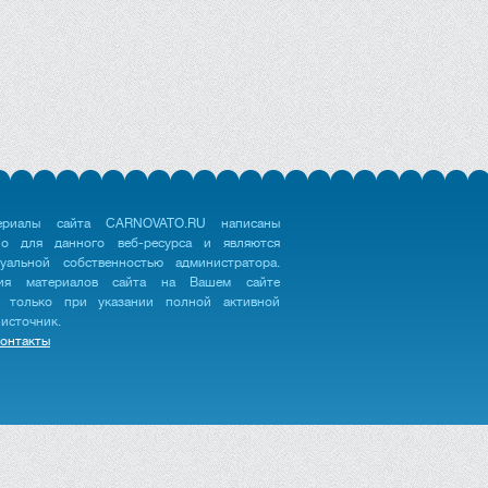
ериалы сайта CARNOVATO.RU написаны
но для данного веб-ресурса и являются
туальной собственностью администратора.
ция материалов сайта на Вашем сайте
 только при указании полной активной
 источник.
онтакты