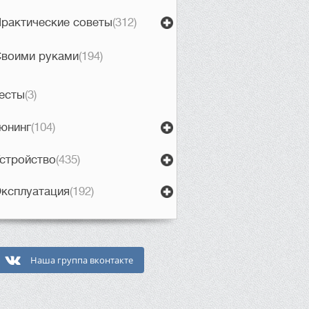
рактические советы
(312)
воими руками
(194)
есты
(3)
юнинг
(104)
стройство
(435)
ксплуатация
(192)
Наша группа вконтакте