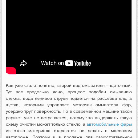
Как уже стало понятно, второй вид омывателя – щеточный.
Тут все предельно ясно, процесс подобен омыванию
стекла: вода ленивой струей подается на рассеиватель, а
щетки, которыми управляет моторчик омывателя фар,
усердно трут поверхность. Но в современной машине такой
раритет уже не встречается, потому что выдержать такую
схему очистки может только стекло, а
автомобильные фары
из этого материала стараются не делать в массовом
автопроме. Поэтому и в продаже для самостоятельной