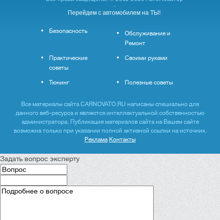
-
Перейдем с автомобилем на ТЫ!
Безопасность
Обслуживание и
Ремонт
Практические
Своими руками
советы
Тюнинг
Полезные советы
Все материалы сайта CARNOVATO.RU написаны специально для
данного веб-ресурса и являются интеллектуальной собственностью
администратора. Публикация материалов сайта на Вашем сайте
возможна только при указании полной активной ссылки на источник.
Реклама
Контакты
Задать вопрос эксперту