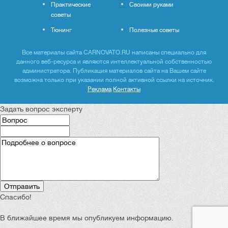
Практические
Своими руками
советы
Тюнинг
Полезные советы
Все материалы сайта CARNOVATO.RU написаны специально для
данного веб-ресурса и являются интеллектуальной собственностью
администратора. Публикация материалов сайта на Вашем сайте
возможна только при указании полной активной ссылки на источник.
Реклама
Контакты
Задать вопрос эксперту
Спасибо!
В ближайшее время мы опубликуем информацию.