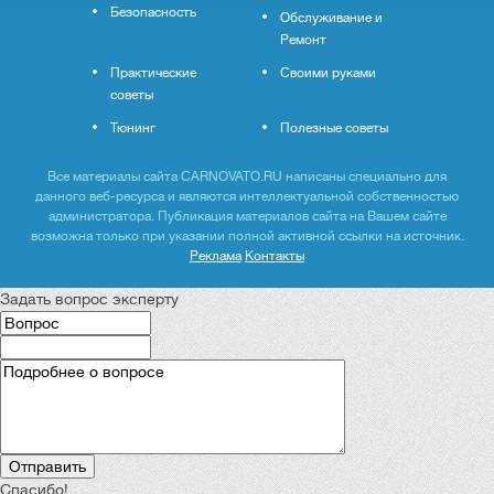
Безопасность
Обслуживание и
Ремонт
Практические
Своими руками
советы
Тюнинг
Полезные советы
Все материалы сайта CARNOVATO.RU написаны специально для
данного веб-ресурса и являются интеллектуальной собственностью
администратора. Публикация материалов сайта на Вашем сайте
возможна только при указании полной активной ссылки на источник.
Реклама
Контакты
Задать вопрос эксперту
Спасибо!