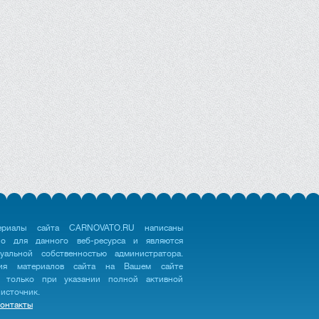
ериалы сайта CARNOVATO.RU написаны
но для данного веб-ресурса и являются
туальной собственностью администратора.
ция материалов сайта на Вашем сайте
 только при указании полной активной
 источник.
онтакты