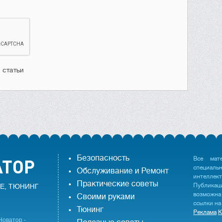
 статьи
Безопасность
Все мат
специаль
Обслуживание и Ремонт
интеллек
Практические советы
Публика
Е, ТЮНИНГ
возможна
Своими руками
ссылки на
Тюнинг
Реклама
К
Новатор -