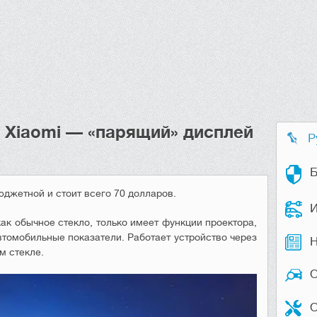
 Xiaomi — «парящий» дисплей
Р
Б
джетной и стоит всего 70 долларов.
И
ак обычное стекло, только имеет функции проектора,
омобильные показатели. Работает устройство через
Н
м стекле.
О