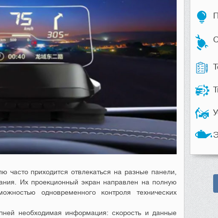
П
С
Т
Т
У
Э
ю часто приходится отвлекаться на разные панели,
ания. Их проекционный экран направлен на полную
можностью одновременного контроля технических
пней необходимая информация: скорость и данные