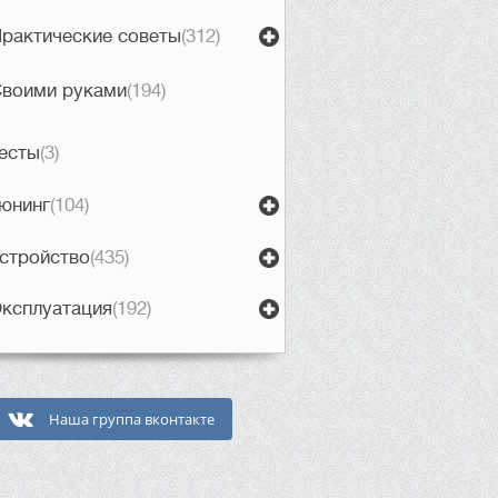
рактические советы
(312)
воими руками
(194)
есты
(3)
юнинг
(104)
стройство
(435)
ксплуатация
(192)
Наша группа вконтакте