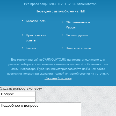
Все права защищены. © 2011-2026 АвтоНоватор
-
Перейдем с автомобилем на ТЫ!
Безопасность
Обслуживание и
Ремонт
Практические
Своими руками
советы
Тюнинг
Полезные советы
Все материалы сайта CARNOVATO.RU написаны специально для
данного веб-ресурса и являются интеллектуальной собственностью
администратора. Публикация материалов сайта на Вашем сайте
возможна только при указании полной активной ссылки на источник.
Реклама
Контакты
Задать вопрос эксперту