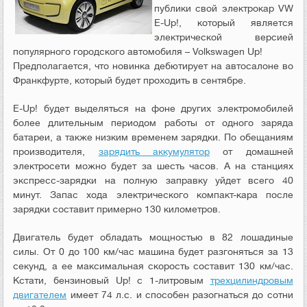
публики свой электрокар VW
E-Up!, который является
электрической версией
популярного городского автомобиля – Volkswagen Up!
Предполагается, что новинка дебютирует на автосалоне во
Франкфурте, который будет проходить в сентябре.
E-Up! будет выделяться на фоне других электромобилей
более длительным периодом работы от одного заряда
батареи, а также низким временем зарядки. По обещаниям
производителя,
зарядить аккумулятор
от домашней
электросети можно будет за шесть часов. А на станциях
экспресс-зарядки на полную заправку уйдет всего 40
минут. Запас хода электрического компакт-кара после
зарядки составит примерно 130 километров.
Двигатель будет обладать мощностью в 82 лошадиные
силы. От 0 до 100 км/час машина будет разгоняться за 13
секунд, а ее максимальная скорость составит 130 км/час.
Кстати, бензиновый Up! с 1-литровым
трехцилиндровым
двигателем
имеет 74 л.с. и способен разогнаться до сотни