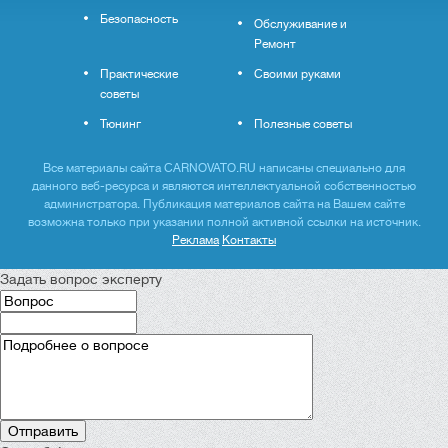
Безопасность
Обслуживание и
Ремонт
Практические
Своими руками
советы
Тюнинг
Полезные советы
Все материалы сайта CARNOVATO.RU написаны специально для
данного веб-ресурса и являются интеллектуальной собственностью
администратора. Публикация материалов сайта на Вашем сайте
возможна только при указании полной активной ссылки на источник.
Реклама
Контакты
Задать вопрос эксперту