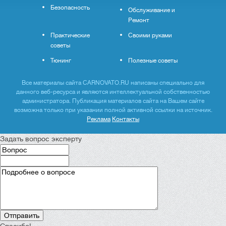
Безопасность
Обслуживание и
Ремонт
Практические
Своими руками
советы
Тюнинг
Полезные советы
Все материалы сайта CARNOVATO.RU написаны специально для
данного веб-ресурса и являются интеллектуальной собственностью
администратора. Публикация материалов сайта на Вашем сайте
возможна только при указании полной активной ссылки на источник.
Реклама
Контакты
Задать вопрос эксперту
Спасибо!