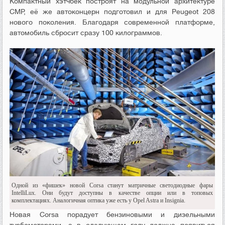
Компактный хэтчбек построят на модульной архитектуре
CMP, её же автоконцерн подготовил и для Peugeot 208
нового поколения. Благодаря современной платформе,
автомобиль сбросит сразу 100 килограммов.
Одной из «фишек» новой Corsa станут матричные светодиодные фары
IntelliLux. Они будут доступны в качестве опции или в топовых
комплектациях. Аналогичная оптика уже есть у Opel Astra и Insignia.
Новая Corsa порадует бензиновыми и дизельными
турбомоторами, а в следующем году должна появиться