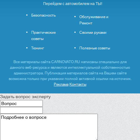
Перейдем с автомобилем на ТЫ!
Безопасность
Обслуживание и
Ремонт
Практические
Своими руками
советы
Тюнинг
Полезные советы
Все материалы сайта CARNOVATO.RU написаны специально для
данного веб-ресурса и являются интеллектуальной собственностью
администратора. Публикация материалов сайта на Вашем сайте
возможна только при указании полной активной ссылки на источник.
Реклама
Контакты
Задать вопрос эксперту