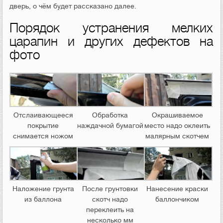
дверь, о чём будет рассказано далее.
Порядок устранения мелких
царапин и других дефектов на
фото
Отслаивающееся
Обработка
Окрашиваемое
покрытие
наждачной бумагой
место надо оклеить
снимается ножом
малярным скотчем
Наложение грунта
После грунтовки
Нанесение краски
из баллона
скотч надо
баллончиком
переклеить на
несколько мм