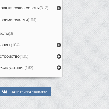
рактические советы
(312)
воими руками
(194)
есты
(3)
юнинг
(104)
стройство
(435)
ксплуатация
(192)
Наша группа вконтакте