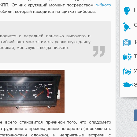
 КПП. От них крутящий момент посредством
гибкого
П
обиля, который находится на щитке приборов.
С
зводится с передней панелью высокого и
Т
 гибкий вал может иметь различную длину
ысокая, меньшую – когда низкая).
Т
У
Э
 всего становится причиной того, что спидометр
 затруднения с прохождением поворотов (переключить
таточно-таки сложно), и неприятные встречи с