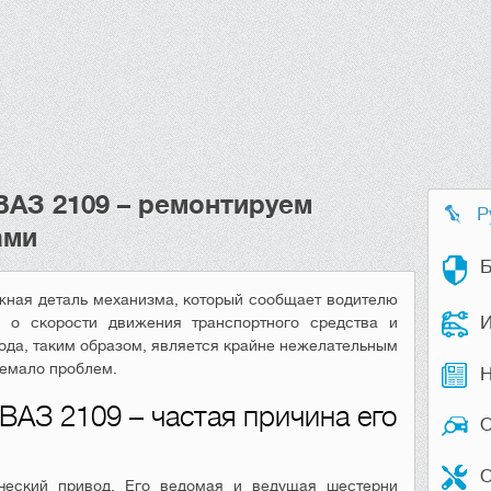
ВАЗ 2109 – ремонтируем
Р
ами
Б
жная деталь механизма, который сообщает водителю
И
о скорости движения транспортного средства и
ода, таким образом, является крайне нежелательным
емало проблем.
Н
ВАЗ 2109 – частая причина его
О
ческий привод. Его ведомая и ведущая шестерни