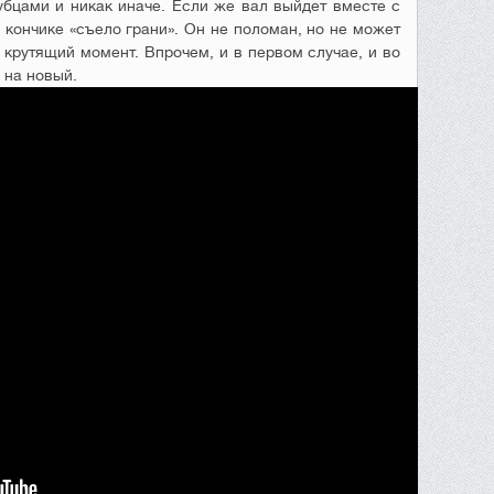
убцами и никак иначе. Если же вал выйдет вместе с
о кончике «съело грани». Он не поломан, но не может
 крутящий момент. Впрочем, и в первом случае, и во
 на новый.