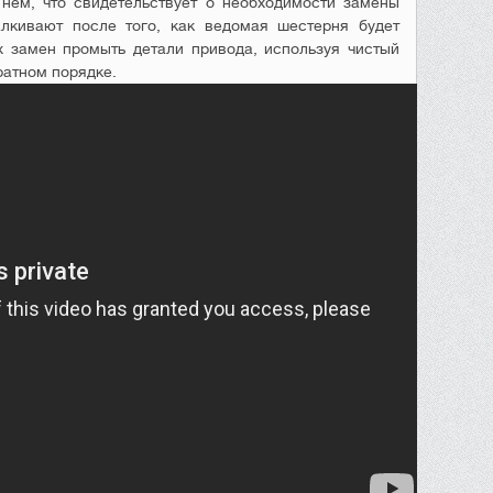
нем, что свидетельствует о необходимости замены
алкивают после того, как ведомая шестерня будет
х замен промыть детали привода, используя чистый
ратном порядке.