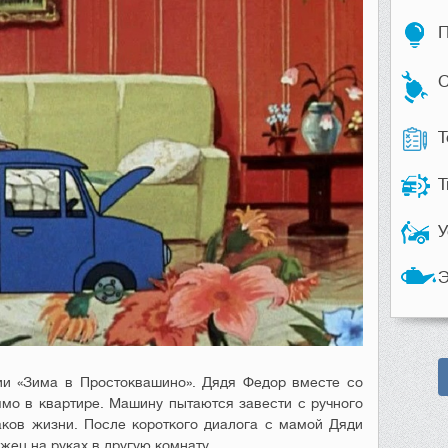
П
С
Т
Т
У
Э
ии «Зима в Простоквашино». Дядя Федор вместе со
мо в квартире. Машину пытаются завести с ручного
аков жизни. После короткого диалога с мамой Дяди
жец на руках в другую комнату.