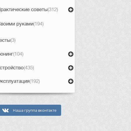
рактические советы
(312)
воими руками
(194)
есты
(3)
юнинг
(104)
стройство
(435)
ксплуатация
(192)
Наша группа вконтакте