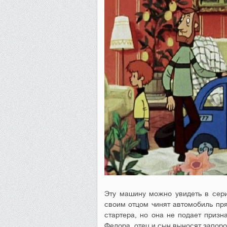
Эту машину можно увидеть в сер
своим отцом чинят автомобиль пря
стартера, но она не подает призн
Федора, отец и сын выносят запоро