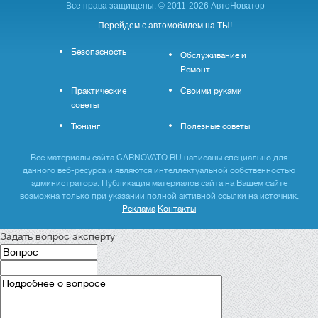
Все права защищены. © 2011-2026 АвтоНоватор
-
Перейдем с автомобилем на ТЫ!
Безопасность
Обслуживание и
Ремонт
Практические
Своими руками
советы
Тюнинг
Полезные советы
Все материалы сайта CARNOVATO.RU написаны специально для
данного веб-ресурса и являются интеллектуальной собственностью
администратора. Публикация материалов сайта на Вашем сайте
возможна только при указании полной активной ссылки на источник.
Реклама
Контакты
Задать вопрос эксперту