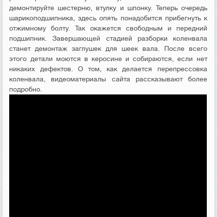
демонтируйте шестерню, втулку и шпонку. Теперь очередь
шарикоподшипника, здесь опять понадобится прибегнуть к
отжимному болту. Так окажется свободным и передний
подшипник. Завершающей стадией разборки коленвала
станет демонтаж заглушек для шеек вала. После всего
этого детали моются в керосине и собираются, если нет
никаких дефектов. О том, как делается перепрессовка
коленвала, видеоматериалы сайта рассказывают более
подробно.