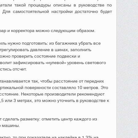
детали такой процедуры описаны в руководстве по
 Для самостоятельной настройки достаточно будет
фар и корректора можно следующим образом.
иль нужно подготовить: из багажника убрать все
трегулировать давление в шинах, заполнить
ожно проверить состояние подвески и
зволит зафиксировать «нулевой» уровень светового
стись отсчет.
анавливается так, чтобы расстояние от передних
ертикальной поверхности составляло 10 метров. Это
сстояние. Некоторые производители рекомендуют
,5 или 3 метрах, это можно уточнить в руководстве к
т сделать разметку: отметить центр каждого из
р машины.
ктно, то при показателе на наклейке в 1,3% на