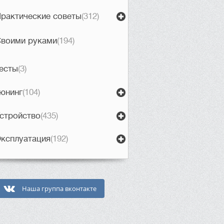
рактические советы
(312)
воими руками
(194)
есты
(3)
юнинг
(104)
стройство
(435)
ксплуатация
(192)
Наша группа вконтакте