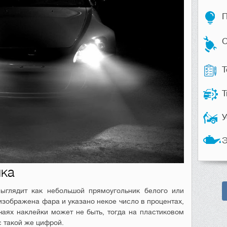
П
С
Т
Т
У
Э
йка
выглядит как небольшой прямоугольник белого или
изображена фара и указано некое число в процентах,
аях наклейки может не быть, тогда на пластиковом
 такой же цифрой.