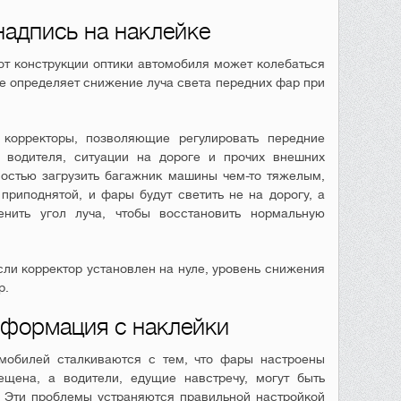
адпись на наклейке
от конструкции оптики автомобиля может колебаться
ие определяет снижение луча света передних фар при
корректоры, позволяющие регулировать передние
водителя, ситуации на дороге и прочих внешних
ностью загрузить багажник машины чем-то тяжелым,
риподнятой, и фары будут светить не на дорогу, а
енить угол луча, чтобы восстановить нормальную
если корректор установлен на нуле, уровень снижения
р.
нформация с наклейки
омобилей сталкиваются с тем, что фары настроены
ещена, а водители, едущие навстречу, могут быть
 Эти проблемы устраняются правильной настройкой