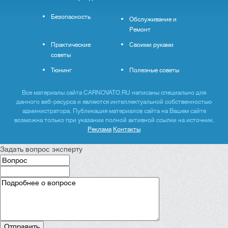
Безопасность
Обслуживание и
Ремонт
Практические
Своими руками
советы
Тюнинг
Полезные советы
Все материалы сайта CARNOVATO.RU написаны специально для
данного веб-ресурса и являются интеллектуальной собственностью
администратора. Публикация материалов сайта на Вашем сайте
возможна только при указании полной активной ссылки на источник.
Реклама
Контакты
Задать вопрос эксперту