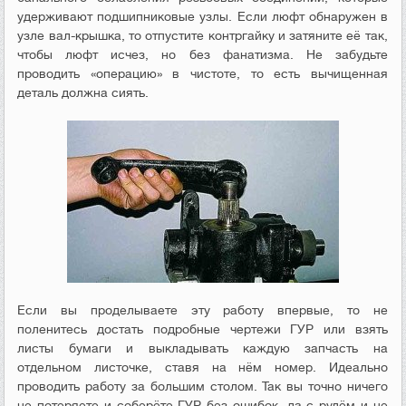
удерживают подшипниковые узлы. Если люфт обнаружен в
узле вал-крышка, то отпустите контргайку и затяните её так,
чтобы люфт исчез, но без фанатизма. Не забудьте
проводить «операцию» в чистоте, то есть вычищенная
деталь должна сиять.
Если вы проделываете эту работу впервые, то не
поленитесь достать подробные чертежи ГУР или взять
листы бумаги и выкладывать каждую запчасть на
отдельном листочке, ставя на нём номер. Идеально
проводить работу за большим столом. Так вы точно ничего
не потеряете и соберёте ГУР без ошибок, да с рулём и не