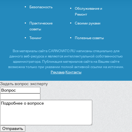
Безопасность
Обслуживание и
Ремонт
Практические
Своими руками
советы
Тюнинг
Полезные советы
Все материалы сайта CARNOVATO.RU написаны специально для
данного веб-ресурса и являются интеллектуальной собственностью
администратора. Публикация материалов сайта на Вашем сайте
возможна только при указании полной активной ссылки на источник.
Реклама
Контакты
Задать вопрос эксперту