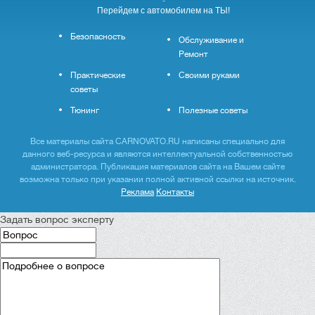
-
Перейдем с автомобилем на ТЫ!
Безопасность
Обслуживание и
Ремонт
Практические
Своими руками
советы
Тюнинг
Полезные советы
Все материалы сайта CARNOVATO.RU написаны специально для
данного веб-ресурса и являются интеллектуальной собственностью
администратора. Публикация материалов сайта на Вашем сайте
возможна только при указании полной активной ссылки на источник.
Реклама
Контакты
Задать вопрос эксперту