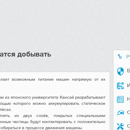
атся добывать
Р
Б
делает возможным питание машин напрямую от их
И
ым
из
японского
университета
Кансай
разрабатывают
Н
мощью
которого
можно
аккумулировать
статическое
лёсах
.
тоять
из
двух
слоёв
,
покрытых
специальными
енные
частицы
будут
контактировать
с
положительно
О
собираться
в
процессе
движения
машины
.