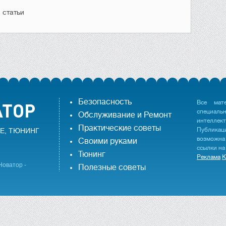
 статьи
Безопасность
Все мат
специаль
Обслуживание и Ремонт
интеллек
Практические советы
Публика
Е, ТЮНИНГ
возможна
Своими руками
ссылки на
Тюнинг
Реклама
К
Новатор -
Полезные советы