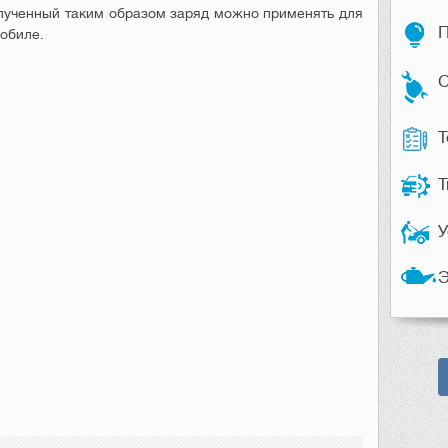
лученный
таким
образом
заряд
можно
применять
для
П
обиле
.
С
Т
Т
У
Э