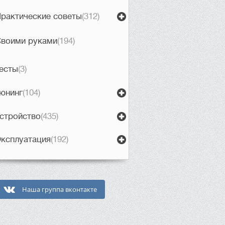
рактические советы
(312)
воими руками
(194)
есты
(3)
юнинг
(104)
стройство
(435)
ксплуатация
(192)
Наша группа вконтакте