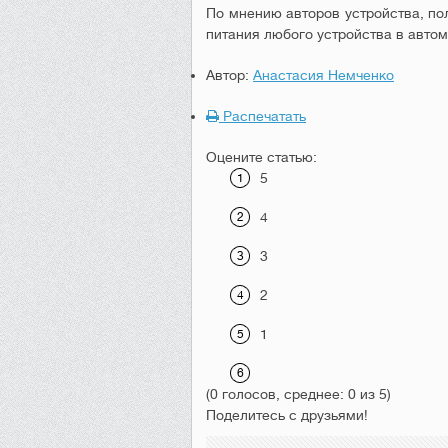
По
мнению
авторов
устройства
,
по
питания
любого
устройства
в
автом
Автор:
Анастасия Немченко
Распечатать
Оцените статью:
5
4
3
2
1
(0 голосов, среднее: 0 из 5)
Поделитесь с друзьями!