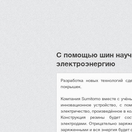
С помощью шин науч
электроэнергию
Разработка новых технологий с
покрышек.
Компания
Sumitomo
вместе
с
учён
инновационное
устройство
,
с
по
электричество
,
произведённое
в
ко
Конструкция
резины
будет
сос
электродами
.
Отрицательно
заряж
заряженными
и
вся
энергия
будет