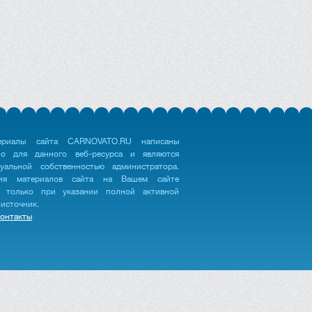
ериалы сайта CARNOVATO.RU написаны
но для данного веб-ресурса и являются
туальной собственностью администратора.
ция материалов сайта на Вашем сайте
 только при указании полной активной
 источник.
онтакты