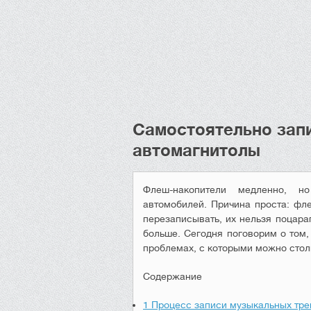
Самостоятельно зап
автомагнитолы
Флеш-накопители медленно, н
автомобилей. Причина проста: фл
перезаписывать, их нельзя поцара
больше. Сегодня поговорим о том,
проблемах, с которыми можно стол
Содержание
1
Процесс записи музыкальных тре