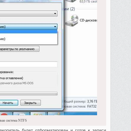
овая система NTFS
акопитель будет отформатирован и готов к записи