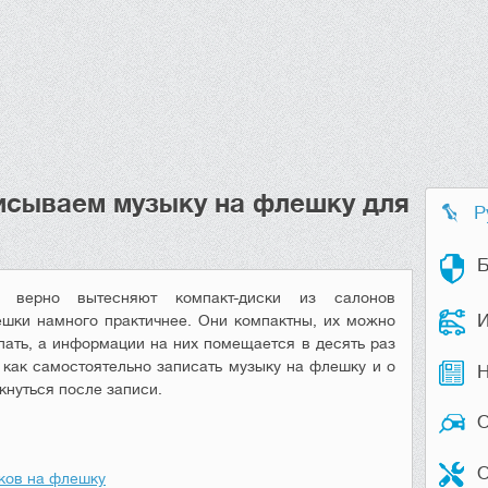
исываем музыку на флешку для
Р
Б
о верно вытесняют компакт-диски из салонов
И
ешки намного практичнее. Они компактны, их можно
пать, а информации на них помещается в десять раз
 как самостоятельно записать музыку на флешку и о
Н
кнуться после записи.
О
ков на флешку