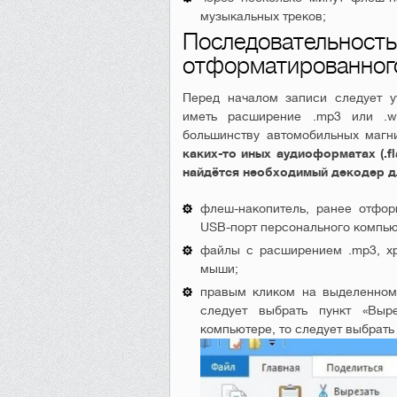
музыкальных треков;
Последовательно
отформатированног
Перед началом записи следует 
иметь расширение .mp3 или .w
большинству автомобильных магн
каких-то иных аудиоформатах (.fla
найдётся необходимый декодер д
флеш-накопитель, ранее отфор
USB-порт персонального компью
файлы с расширением .mp3, х
мыши;
правым кликом на выделенном 
следует выбрать пункт «Выр
компьютере, то следует выбрать 