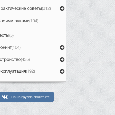
рактические советы
(312)
воими руками
(194)
есты
(3)
юнинг
(104)
стройство
(435)
ксплуатация
(192)
Наша группа вконтакте