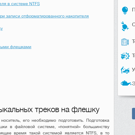
ля в системе NTFS
П
ри записи отформатированного накопителя
С
ку
Т
ными флешками
Т
У
Э
ыкальных треков на флешку
носитель, его необходимо подготовить. Подготовка
ки в файловой системе, «понятной» большинству
оящее время такой системой является NTFS, в то