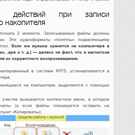
сть действий при записи
о накопителя
уточнить 2 момента. Записываемые файлы должны
av. Эти аудиоформаты «понятны» подавляющему
итол.
Если же музыка хранится на компьютере в
c, .ape и т. д.) — далеко не факт, что в магнитоле
ля их корректного воспроизведения.
матированный в системе NTFS, устанавливается в
тера;
ранящиеся на компьютере, выделяются с помощью
участке вызывается контекстное меню, в котором
езать» (а если файлы планируется оставить на
пункт «Копировать»);