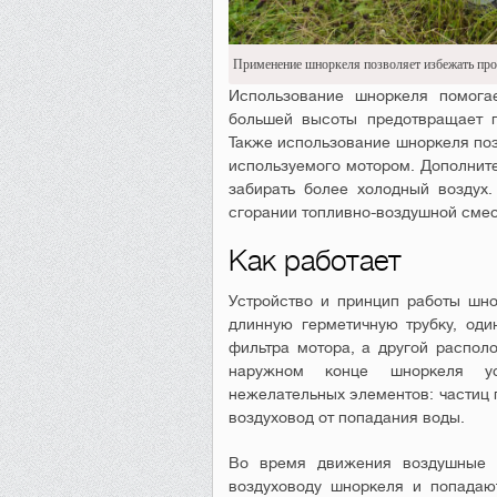
Применение шноркеля позволяет избежать пр
Использование шноркеля помогае
большей высоты предотвращает п
Также использование шноркеля поз
используемого мотором. Дополните
забирать более холодный воздух.
сгорании топливно-воздушной сме
Как работает
Устройство и принцип работы шн
длинную герметичную трубку, оди
фильтра мотора, а другой распол
наружном конце шноркеля ус
нежелательных элементов: частиц п
воздуховод от попадания воды.
Во время движения воздушные м
воздуховоду шноркеля и попадаю