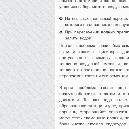
обычного автомобиля расположенн
условиях забор чистого воздуха мо
На пыльных (песчаных) дорогах
которого не справляется воздуш
При пересечении водных препят
залиты водой.
Первая проблема грозит быстрым
пыли и грязи в цилиндры двиг
поступающего в камеры сгорани
топливно-воздушной смеси и нач
топливо сгорает не полностью, 
перспективе грозит и его ремонтом
Вторая проблема грозит ещё 
воздухозаборники, а затем и в 
двигателя. Так как вода являе
образовавшаяся в цилиндре, прив
поршень, старающийся закончить 
могут стать сломанные поршни, п
большинстве случаев гидроудар