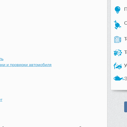
П
С
Т
Т
ль
вки и проверки автомобиля
У
Э
от