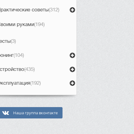
рактические советы
(312)
воими руками
(194)
есты
(3)
юнинг
(104)
стройство
(435)
ксплуатация
(192)
Наша группа вконтакте