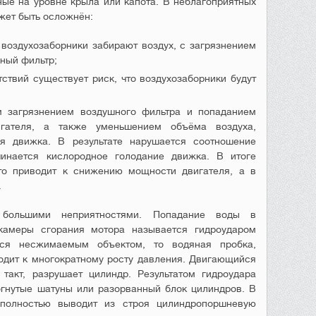
ые на уровне крыла или капота. В неблагоприятных
жет быть осложнён:
 воздухозаборники забирают воздух, с загрязнением
ный фильтр;
ствий существует риск, что воздухозаборники будут
 загрязнением воздушного фильтра и попаданием
ателя, а также уменьшением объёма воздуха,
я движка. В результате нарушается соотношение
инается кислородное голодание движка. В итоге
что приводит к снижению мощности двигателя, а в
.
большими неприятностями. Попадание воды в
камеры сгорания мотора называется гидроударом
тся несжимаемым объектом, то водяная пробка,
одит к многократному росту давления. Двигающийся
такт, разрушает цилиндр. Результатом гидроудара
огнутые шатуны или разорванный блок цилиндров. В
 полностью выводит из строя цилиндропоршневую