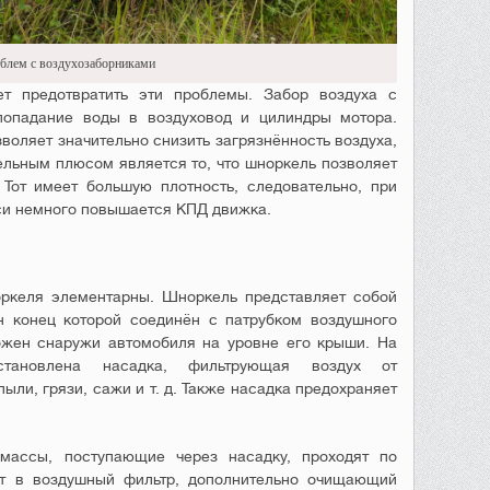
облем с воздухозаборниками
т предотвратить эти проблемы. Забор воздуха с
опадание воды в воздуховод и цилиндры мотора.
воляет значительно снизить загрязнённость воздуха,
льным плюсом является то, что шноркель позволяет
 Тот имеет большую плотность, следовательно, при
си немного повышается КПД движка.
оркеля элементарны. Шноркель представляет собой
н конец которой соединён с патрубком воздушного
ожен снаружи автомобиля на уровне его крыши. На
тановлена насадка, фильтрующая воздух от
ыли, грязи, сажи и т. д. Также насадка предохраняет
ассы, поступающие через насадку, проходят по
т в воздушный фильтр, дополнительно очищающий