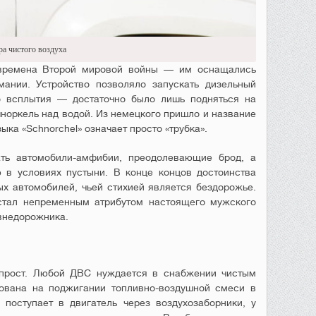
а чистого воздуха
времена Второй мировой войны — им оснащались
мании. Устройство позволяло запускать дизельный
о всплытия — достаточно было лишь подняться на
норкель над водой. Из немецкого пришло и название
ыка «Schnorchel» означает просто «трубка».
ть автомобили-амфибии, преодолевающие брод, а
ю в условиях пустыни. В конце концов достоинства
х автомобилей, чьей стихией является бездорожье.
стал непременным атрибутом настоящего мужского
 внедорожника.
прост. Любой ДВС нуждается в снабжении чистым
нована на поджигании топливно-воздушной смеси в
 поступает в двигатель через воздухозаборники, у